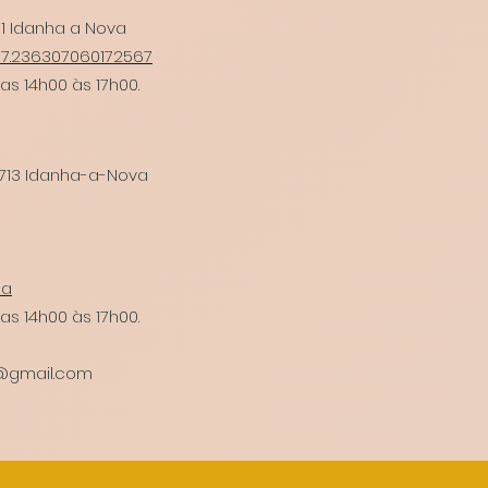
11 Idanha a Nova
-7.236307060172567
as 14h00 às 17h00.
-713 Idanha-a-Nova
da
as 14h00 às 17h00.
@gmail.com