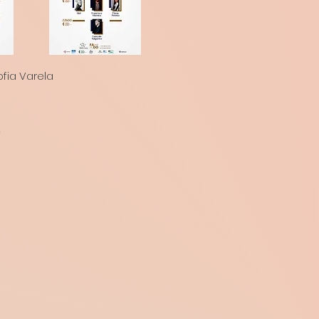
ofia Varela
»