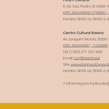
R. de São Pedro 31, 6060-1
GPS: 39.92080572751892, 
Horário: 9h00 às 13h00 e d
Centro Cultural Raiano
Av. Joaquim Morão, 6060
GPS: 39.926967, -7.243981
Tel.: (+351) 277 202 900
Email:
ccr@idanha.pt
Site:
www.idanha.pt/agen
Horário: 9h00 às 13h00 e d
+ informações:
fadocale